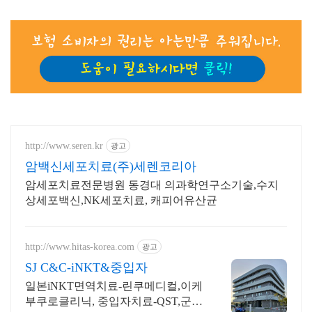
http://www.seren.kr
광고
암백신세포치료(주)세렌코리아
암세포치료전문병원 동경대 의과학연구소기술,수지
상세포백신,NK세포치료, 캐피어유산균
http://www.hitas-korea.com
광고
SJ C&C-iNKT&중입자
일본iNKT면역치료-린쿠메디컬,이케
부쿠로클리닉, 중입자치료-QST,군