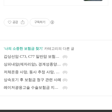
마,SPHIC
공감
구독하기
'
나의 소중한 보험금 찾기
' 카테고리의 다른 글
갑상선암 C73, C77 일반암 보험금 지급 관련 사례
(0)
상피내암(제자리암), 경계성종양이 없는 보험 보상 관련 사례
(0)
저체온증 사망, 동사 추정 사망, 사망보험금 지급 관련 사례
(0)
상속포기 후 보험금 청구 관련 사례
(0)
레이저광응고술 수술보험금 지급 관련 사례-당뇨병성 망막병증(H36.0)
(0)