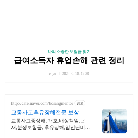
나의 소중한 보험금 찾기
급여소득자 휴업손해 관련 정리
ehyo
2024. 6. 10. 12:30
http://cafe.naver.com/bosangmentor
광고
교통사고후유장해전문 보상멘
토 교통사고 중상해 보험분쟁해
교통사고중상해, 개호,배상책임,근
결
재,분쟁보험금, 후유장해,암진단비,
친절한무료상담!