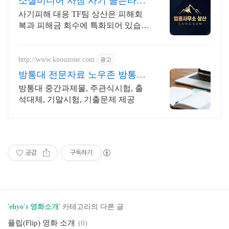
소셜미디어 사칭 사기 골든타임
대응
사기피해 대응 TF팀 상산은 피해회
복과 피해금 회수에 특화되어 있습니
다. 각종 사기 유형 대응 노하우를 보
유하고 있습니다.
http://www.knouzone.com
광고
방통대 전문자료 노우존 방통대
자료포털 NO.1
방통대 중간과제물, 주관식시험, 출
석대체, 기말시험, 기출문제 제공
공감
구독하기
'
ehyo's 영화소개
' 카테고리의 다른 글
플립(Flip) 영화 소개
(0)