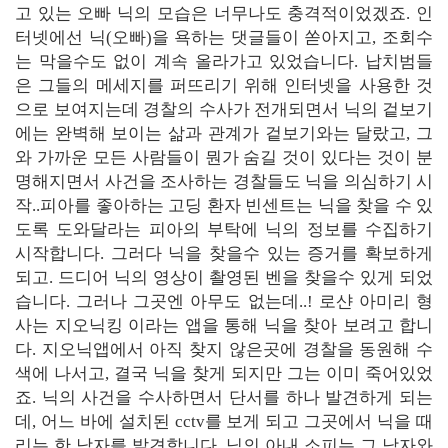
고 있는 오빠 닉의 모습은 너무나도 충격적이었겠죠. 인
터넷에선 닉(오빠)을 욕하는 댓글들이 쏟아지고, 조회수
는 막을수도 없이 계속 올라가고 있었습니다. 납치범들
은 그들의 메세지를 퍼뜨리기 위해 인터넷을 사용한 것
으로 보여지는데 경찰의 수사가 전개되면서 닉의 겉보기
에는 완벽해 보이는 삶과 관계가 겉보기와는 달랐고, 그
와 가까운 모든 사람들이 뭔가 숨길 것이 있다는 것이 분
명해지면서 사건을 조사하는 경찰들도 닉을 의심하기 시
작..피아를 좋아하는 고딩 환자 빈센트는 닉을 찾을 수 있
도록 도와달라는 피아의 부탁에 닉의 정보를 수집하기
시작합니다. 그러다 닉을 찾을수 있는 증거를 확보하게
되고. 드디어 닉의 영상이 촬영된 벤을 찾을수 있게 되었
습니다. 그러나 그곳엔 아무도 없는데..! 로샨 아미리 형
사는 지오닉킹 이라는 앱을 통해 닉을 찾아 보려고 합니
다. 지오닉앱에서 아직 찾지 않은곳에 경찰을 동원해 수
색에 나서고, 결국 닉을 찾게 되지만 그는 이미 죽어있었
죠. 닉의 사건을 수사하면서 단서를 하나 발견하게 되는
데, 어느 바에 설치된 cctv를 보게 되고 그곳에서 닉을 때
리는 한 남자를 발견합니다. 닉의 아내 소피는 그 남자와